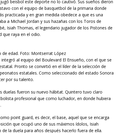
gó beisbol este deporte no lo cautivó. Sus sueños dieron
stavo con el equipo de basquetbol de la primaria donde
 más practicada y en gran medida obedece a que es una
aba a Michael Jordan y sus hazañas con los Toros de
bé, Isiah Thomas, el legendario jugador de los Pistones de
d que raya en el odio.
o de edad. Foto: Montserrat López
integró al equipo del Boulevard El Ensueño, con el que se
estatal. Pronto se convirtió en el líder de la selección de
eonatos estatales. Como seleccionado del estado Sonora
cer por su talento.
las duelas fueron su nuevo hábitat. Quintero tuvo claro
olista profesional que como luchador, en donde hubiera
.
como point guard, es decir, el base, aquel que se encarga
 posición que ocupó uno de sus máximos ídolos, Isiah
o de la duela para años después hacerlo fuera de ella.