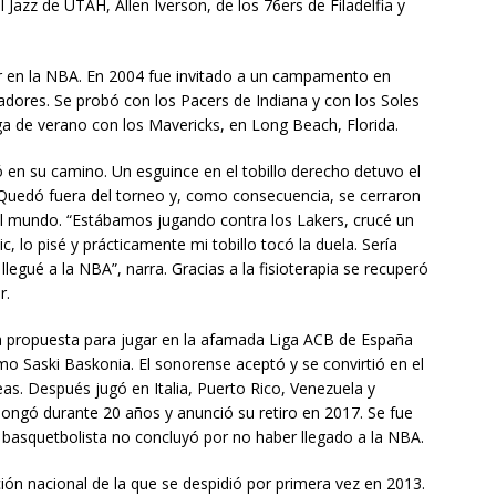
 Jazz de UTAH, Allen Iverson, de los 76ers de Filadelfia y
ar en la NBA. En 2004 fue invitado a un campamento en
gadores. Se probó con los Pacers de Indiana y con los Soles
ga de verano con los Mavericks, en Long Beach, Florida.
 en su camino. Un esguince en el tobillo derecho detuvo el
 Quedó fuera del torneo y, como consecuencia, se cerraron
del mundo. “Estábamos jugando contra los Lakers, crucé un
, lo pisé y prácticamente mi tobillo tocó la duela. Sería
llegué a la NBA”, narra. Gracias a la fisioterapia se recuperó
r.
na propuesta para jugar en la afamada Liga ACB de España
 Saski Baskonia. El sonorense aceptó y se convirtió en el
as. Después jugó en Italia, Puerto Rico, Venezuela y
olongó durante 20 años y anunció su retiro en 2017. Se fue
 basquetbolista no concluyó por no haber llegado a la NBA.
ción nacional de la que se despidió por primera vez en 2013.