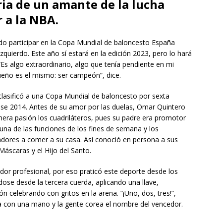
oria de un amante de la lucha
r a la NBA.
participar en la Copa Mundial de baloncesto España
quierdo. Este año sí estará en la edición 2023, pero lo hará
Es algo extraordinario, algo que tenía pendiente en mi
sueño es el mismo: ser campeón”, dice.
lasificó a una Copa Mundial de baloncesto por sexta
 ese 2014. Antes de su amor por las duelas, Omar Quintero
era pasión los cuadriláteros, pues su padre era promotor
guna de las funciones de los fines de semana y los
adores a comer a su casa. Así conoció en persona a sus
áscaras y el Hijo del Santo.
dor profesional, por eso praticó este deporte desde los
ose desde la tercera cuerda, aplicando una llave,
ón celebrando con gritos en la arena. “¡Uno, dos, tres!”,
na con una mano y la gente corea el nombre del vencedor.