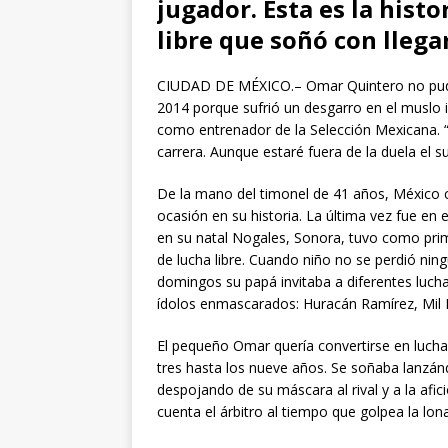
jugador. Esta es la hist
libre que soñó con llega
CIUDAD DE MÉXICO.– Omar Quintero no pudo 
2014 porque sufrió un desgarro en el muslo iz
como entrenador de la Selección Mexicana. “
carrera. Aunque estaré fuera de la duela el 
De la mano del timonel de 41 años, México c
ocasión en su historia. La última vez fue en
en su natal Nogales, Sonora, tuvo como prim
de lucha libre. Cuando niño no se perdió nin
domingos su papá invitaba a diferentes luch
ídolos enmascarados: Huracán Ramírez, Mil M
El pequeño Omar quería convertirse en lucha
tres hasta los nueve años. Se soñaba lanzánd
despojando de su máscara al rival y a la afici
cuenta el árbitro al tiempo que golpea la lo