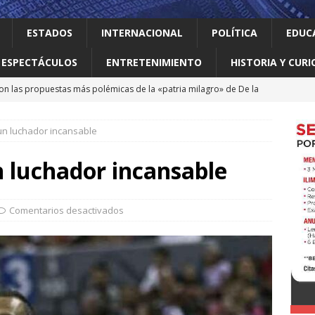
ESTADOS
INTERNACIONAL
POLÍTICA
EDUC
ESPECTÁCULOS
ENTRETENIMIENTO
HISTORIA Y CURI
on las propuestas más polémicas de la «patria milagro» de De la
os tendrá como presidente de Colombia
INTERNACIONAL
un luchador incansable
 Perú restablecen relaciones tras crisis diplomática
 luchador incansable
an empacadora de chiles jalapeños en Nuevo León por brote de
Comentarios desactivados
 vale la pena leer
ALBERTO BOARDMAN
 en Guadalupe Consejo Municipal de Participación de la Mujer