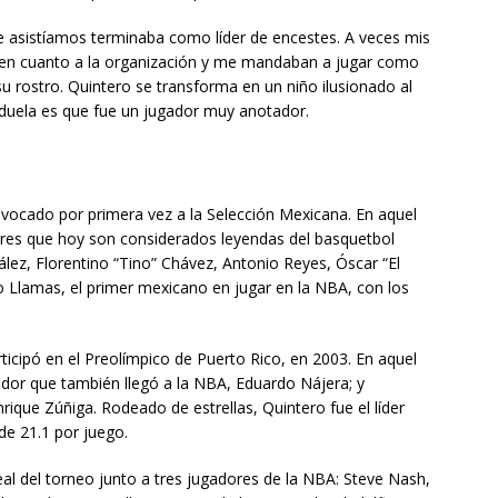
e asistíamos terminaba como líder de encestes. A veces mis
 en cuanto a la organización y me mandaban a jugar como
su rostro. Quintero se transforma en un niño ilusionado al
 duela es que fue un jugador muy anotador.
ocado por primera vez a la Selección Mexicana. En aquel
res que hoy son considerados leyendas del basquetbol
ález, Florentino “Tino” Chávez, Antonio Reyes, Óscar “El
io Llamas, el primer mexicano en jugar en la NBA, con los
icipó en el Preolímpico de Puerto Rico, en 2003. En aquel
dor que también llegó a la NBA, Eduardo Nájera; y
rique Zúñiga. Rodeado de estrellas, Quintero fue el líder
de 21.1 por juego.
eal del torneo junto a tres jugadores de la NBA: Steve Nash,