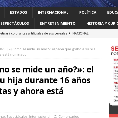
ESTADOS
INTERNACIONAL
POLÍTICA
EDUC
ESPECTÁCULOS
ENTRETENIMIENTO
HISTORIA Y CURI
retirará colorantes artificiales de sus cereales
NACIONAL
 el gallo
HISTORIA Y CURIOSIDADES
023 | «¿Cómo se mide un año?»: el papá que grabó a su hija
 Meta con US$567 millones en el mayor fallo sobre seguridad
ra está nominado
e las redes sociales
INTERNACIONAL
mo se mide un año?»: el
nte déficit de más de un millón de árboles de acuerdo a
u hija durante 16 años
LOCAL
elve a intentar limitar la ciudadanía por nacimiento
as y ahora está
nto
,
Espectáculos
,
Internacional
Comentarios