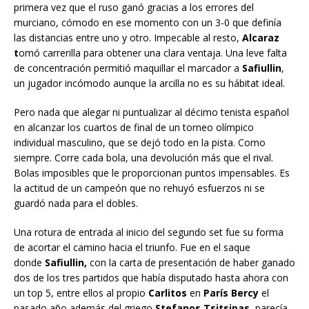
primera vez que el ruso ganó gracias a los errores del
murciano, cómodo en ese momento con un 3-0 que definía
las distancias entre uno y otro. Impecable al resto,
Alcaraz
t
omó carrerilla para obtener una clara ventaja. Una leve falta
de concentración permitió maquillar el marcador a
Safiullin
,
un jugador incómodo aunque la arcilla no es su hábitat ideal.
Pero nada que alegar ni puntualizar al décimo tenista español
en alcanzar los cuartos de final de un torneo olímpico
individual masculino, que se dejó todo en la pista. Como
siempre. Corre cada bola, una devolución más que el rival.
Bolas imposibles que le proporcionan puntos impensables. Es
la actitud de un campeón que no rehuyó esfuerzos ni se
guardó nada para el dobles.
Una rotura de entrada al inicio del segundo set fue su forma
de acortar el camino hacia el triunfo. Fue en el saque
donde
Safiullin,
con la carta de presentación de haber ganado
dos de los tres partidos que había disputado hasta ahora con
un top 5, entre ellos al propio
Carlitos
en
París Bercy
el
pasado año además del griego
Stefanos Tsitsipas
, parecía