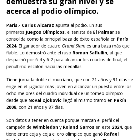
demuestra su gran nivel y se
acerca al podio olímpico.
París.- Carlos Alcaraz
apunta al podio. En sus
primeros
Juegos Olímpicos
, el tenista de
El Palmar
se
consolida como la principal baza de éxito española en
París
2024
. El ganador de cuatro
Grand Slam
es una baza más que
fiable. Lo demostró ante el ruso
Roman Safiullin
, al que
despachó por 6-4 y 6-2 para alcanzar los cuartos de final, el
penúltimo escalón hacia las medallas.
Tiene jornada doble el murciano, que con 21 años y 91 días se
erige en el jugador más joven en alcanzar un puesto entre los
ocho mejores del cuadro individual de un torneo olímpico
desde que
Noval Djokovic
llegó al mismo tramo en
Pekín
2008
, con 21 años y 87 días.
Son datos a tener en cuenta porque marcan el perfil del
campeón de
Wimbledon
y
Roland Garros
en este
2024,
que
tiene entre ceja y ceja el oro olímpico que ganó
Rafael