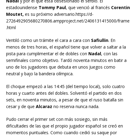
Nadal
y por el que está obsesionado el serbio. El
estadounidense
Tommy Paul
, que venció al francés
Corentin
Moutet,
es su próximo adversario.https://d-
2726492905680270806.ampproject.net/2406131415000/frame
.html
Ventiló como un trámite el cara a cara con
Safiullin
. En
menos de tres horas, el español tiene que volver a saltar a la
pista para cumplimentar el de dobles con
Nadal
, con las
semifinales como objetivo. Tardó noventa minutos en batir a
uno de los jugadores que debuta en unos Juegos como
neutral y bajo la bandera olímpica.
El choque empezó a las 14:45 (del tiempo local), solo cuatro
horas y cuarto antes del dobles. Solventó el partido en dos
sets, en noventa minutos, a pesar de que el ruso batalla sin
cesar y de que
Alcaraz
no reserva nunca nada.
Pudo cerrar el primer set con más sosiego, sin más
dificultades de las que el propio jugador español se creó en
momentos puntuales. Como cuando cedió su saque por