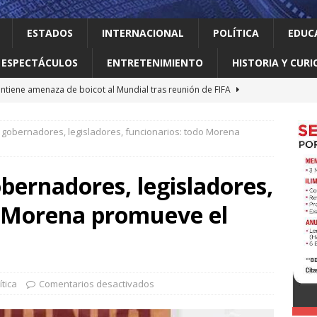
ESTADOS
INTERNACIONAL
POLÍTICA
EDUC
ESPECTÁCULOS
ENTRETENIMIENTO
HISTORIA Y CURI
tiene amenaza de boicot al Mundial tras reunión de FIFA
 gobernadores, legisladores, funcionarios: todo Morena
despliega mil 500 militares en regiones aguacateras de
obernadores, legisladores,
lertó que la humanidad ya usó todos los recursos renovables de
o Morena promueve el
n antes
INTERNACIONAL
zar ve incierto el futuro del T-MEC; confía en que sobreviva un
NACIONAL
aldo a ordenar crecimiento urbano en NL
SIN CATEGORÍA
ítica
Comentarios desactivados