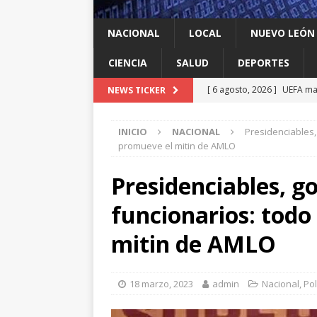
NACIONAL
LOCAL
NUEVO LEÓN
CIENCIA
SALUD
DEPORTES
[ 6 agosto, 2026 ]
UEFA man
NEWS TICKER
DEPORTES
INICIO
NACIONAL
Presidenciables,
[ 6 agosto, 2026 ]
Defensa 
promueve el mitin de AMLO
Michoacán
ESTADOS
Presidenciables, g
[ 6 agosto, 2026 ]
La ONU a
funcionarios: tod
2026: qué países los agota
[ 6 agosto, 2026 ]
Ken Sala
mitin de AMLO
acuerdo regional
INTER
[ 6 agosto, 2026 ]
Llama W
18 marzo, 2023
admin
Nacional
,
Pol