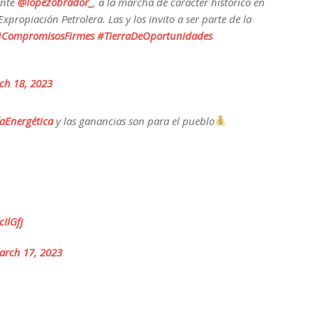
ente
@lopezobrador_
, a la marcha de carácter histórico en
propiación Petrolera. Las y los invito a ser parte de la
CompromisosFirmes
#TierraDeOportunidades
ch 18, 2023
aEnergética
y las ganancias son para el pueblo
cIlGfj
arch 17, 2023