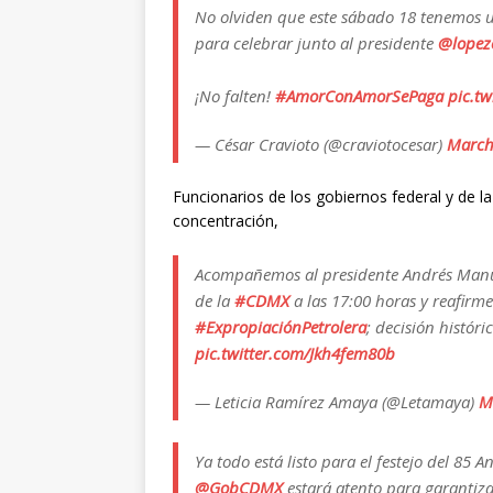
No olviden que este sábado 18 tenemos u
para celebrar junto al presidente
@lopez
¡No falten!
#AmorConAmorSePaga
pic.t
— César Cravioto (@craviotocesar)
March
Funcionarios de los gobiernos federal y de l
concentración,
Acompañemos al presidente Andrés Manue
de la
#CDMX
a las 17:00 horas y reafirm
#ExpropiaciónPetrolera
; decisión histór
pic.twitter.com/Jkh4fem80b
— Leticia Ramírez Amaya (@Letamaya)
M
Ya todo está listo para el festejo del 85 A
@GobCDMX
estará atento para garantiza