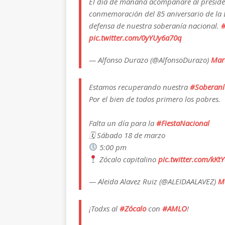
El día de mañana acompañaré al presid
conmemoración del 85 aniversario de la Ex
defensa de nuestra soberanía nacional.
#
pic.twitter.com/0yYUy6a70q
— Alfonso Durazo (@AlfonsoDurazo)
Mar
Estamos recuperando nuestra
#Soberaní
Por el bien de todos primero los pobres.
Falta un día para la
#FiestaNacional
🗓 Sábado 18 de marzo
5:00 pm
Zócalo capitalino
pic.twitter.com/kKtY
— Aleida Alavez Ruiz (@ALEIDAALAVEZ)
M
¡Todxs al
#Zócalo
con
#AMLO
!