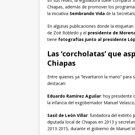
En sus redes, la legisladora suele compartir l
Chiapas, además de promover los programas 
la iniciativa
Sembrando Vida
de la Secretarí
En algunas publicaciones donde la etiquetan
de Zoé Robledo y el
presidente de Moren
tiene
fotografías junto al presidente Ló
Las ‘corcholatas’ que as
Chiapas
Entre quienes ya “levantaron la mano” para 
destacan:
Eduardo Ramírez Aguilar
: hoy presidente 
la infancia del exgobernador Manuel Velasco
Sasil de León Villar
: fundadora del extinto
diputada local de Chiapas en 2013 y secreta
2013-2015, durante el gobierno de Manuel V