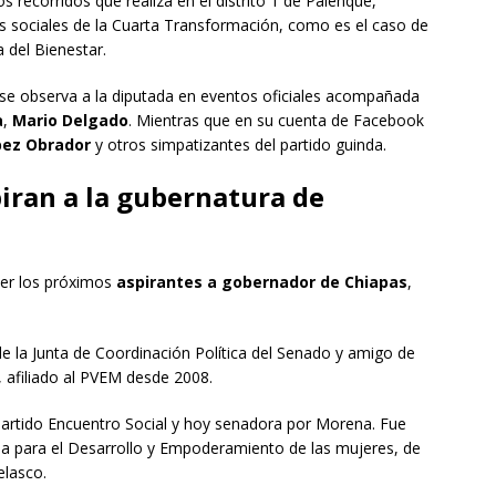
os recorridos que realiza en el distrito 1 de Palenque,
sociales de la Cuarta Transformación, como es el caso de
a del Bienestar.
 se observa a la diputada en eventos oficiales acompañada
a
,
Mario Delgado
. Mientras que en su cuenta de Facebook
pez Obrador
y otros simpatizantes del partido guinda.
piran a la gubernatura de
ser los próximos
aspirantes a gobernador de Chiapas
,
de la Junta de Coordinación Política del Senado y amigo de
, afiliado al PVEM desde 2008.
 partido Encuentro Social y hoy senadora por Morena. Fue
ria para el Desarrollo y Empoderamiento de las mujeres, de
elasco.