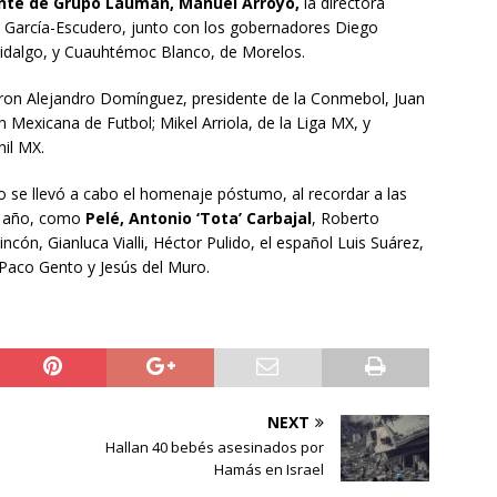
ente de Grupo Lauman, Manuel Arroyo,
la directora
 García-Escudero, junto con los gobernadores Diego
Hidalgo, y Cuauhtémoc Blanco, de Morelos.
eron Alejandro Domínguez, presidente de la Conmebol, Juan
 Mexicana de Futbol; Mikel Arriola, de la Liga MX, y
nil MX.
 se llevó a cabo el homenaje póstumo, al recordar a las
mo año, como
Pelé, Antonio ‘Tota’ Carbajal
, Roberto
cón, Gianluca Vialli, Héctor Pulido, el español Luis Suárez,
Paco Gento y Jesús del Muro.
NEXT
Hallan 40 bebés asesinados por
Hamás en Israel