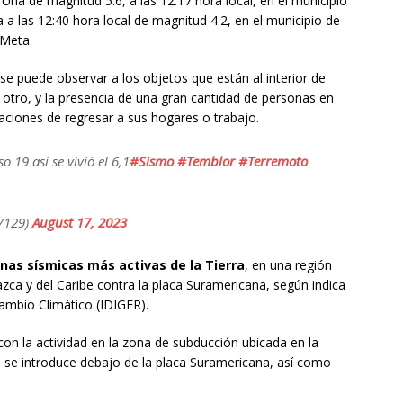
Una de magnitud 5.6, a las 12:17 hora local, en el municipio
tra a las 12:40 hora local de magnitud 4.2, en el municipio de
 Meta.
se puede observar a los objetos que están al interior de
tro, y la presencia de una gran cantidad de personas en
icaciones de regresar a sus hogares o trabajo.
 19 así se vivió el 6,1
#Sismo
#Temblor
#Terremoto
7129)
August 17, 2023
nas sísmicas más activas de la Tierra
, en una región
zca y del Caribe contra la placa Suramericana, según indica
 Cambio Climático (IDIGER).
on la actividad en la zona de subducción ubicada en la
ca se introduce debajo de la placa Suramericana, así como