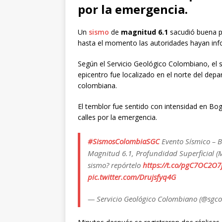
por la emergencia.
Un
sismo
de
magnitud 6.1
sacudió buena 
hasta el momento las autoridades hayan inf
Según el Servicio Geológico Colombiano, el s
epicentro fue localizado en el norte del dep
colombiana.
El temblor fue sentido con intensidad en Bogo
calles por la emergencia.
#SismosColombiaSGC
Evento Sísmico – B
Magnitud 6.1, Profundidad Superficial (M
sismo? repórtelo
https://t.co/pgC7OC2O7
pic.twitter.com/Drujsfyq4G
— Servicio Geológico Colombiano (@sgco