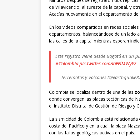
Minutos después se registraron dos réplicas. 
de Villavicencio, al sureste de la capital, y o
Acacías nuevamente en el departamento de
En los videos compartidos en redes sociales 
departamentos, balanceándose de un lado a o
las calles de la capital mientras esperan ind
Este registro viene desde Bogotá en un piso
#Colombia
pic.twitter.com/IaFFlMWyYz
— Terremotos y Volcanes (@earthquake8
Colombia se localiza dentro de una de las
zo
donde convergen las placas tectónicas de Na
el Instituto Distrital de Gestión de Riesgo y
La sismicidad de Colombia está relacionada c
costa del Pacífico y en la cual, la placa Naz
con las fallas geológicas activas en el país.