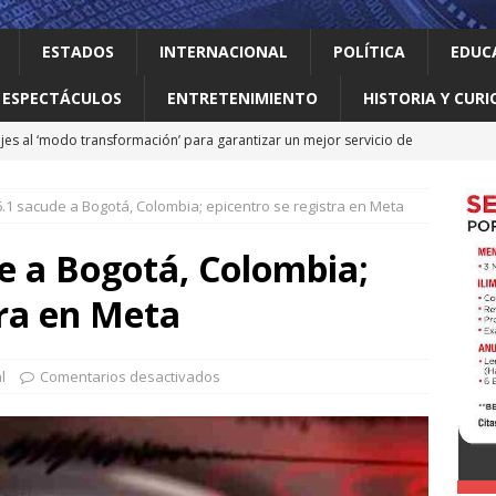
ESTADOS
INTERNACIONAL
POLÍTICA
EDUC
ESPECTÁCULOS
ENTRETENIMIENTO
HISTORIA Y CURI
jes al ‘modo transformación’ para garantizar un mejor servicio de
.1 sacude a Bogotá, Colombia; epicentro se registra en Meta
 el gallo
HISTORIA Y CURIOSIDADES
ilia Canturosas consolida a Nuevo Laredo como referente de
e a Bogotá, Colombia;
pas
ESTADOS
tra en Meta
 no le importan las personas vulnerables: Waldo
LOCAL
o realiza obras que generan progreso
LOCAL
l
Comentarios desactivados