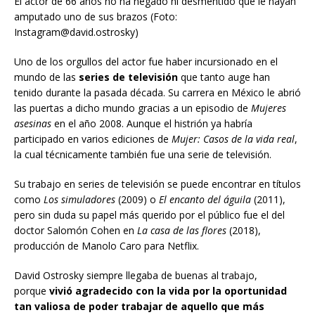
El actor de 66 años no ha negado ni desmentido que le hayan
amputado uno de sus brazos (Foto:
Instagram@david.ostrosky)
Uno de los orgullos del actor fue haber incursionado en el
mundo de las
series de televisión
que tanto auge han
tenido durante la pasada década. Su carrera en México le abrió
las puertas a dicho mundo gracias a un episodio de
Mujeres
asesinas
en el año 2008. Aunque el histrión ya habría
participado en varios ediciones de
Mujer: Casos de la vida real
,
la cual técnicamente también fue una serie de televisión.
Su trabajo en series de televisión se puede encontrar en títulos
como
Los simuladores
(2009) o
El encanto del águila
(2011),
pero sin duda su papel más querido por el público fue el del
doctor Salomón Cohen en
La casa de las flores
(2018),
producción de Manolo Caro para Netflix.
David Ostrosky siempre llegaba de buenas al trabajo,
porque
vivió agradecido con la vida por la oportunidad
tan valiosa de poder trabajar de aquello que más