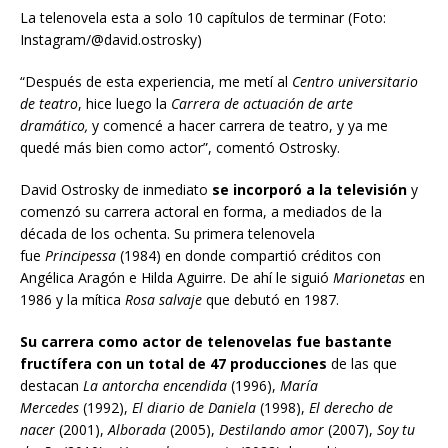
La telenovela esta a solo 10 capítulos de terminar (Foto:
Instagram/@david.ostrosky)
“Después de esta experiencia, me metí al
Centro universitario
de teatro
, hice luego la
Carrera de actuación de arte
dramático,
y comencé a hacer carrera de teatro, y ya me
quedé más bien como actor”, comentó Ostrosky.
David Ostrosky de inmediato
se incorporó a la televisión
y
comenzó su carrera actoral en forma, a mediados de la
década de los ochenta. Su primera telenovela
fue
Principessa
(1984) en donde compartió créditos con
Angélica Aragón e Hilda Aguirre. De ahí le siguió
Marionetas
en
1986 y la mítica
Rosa salvaje
que debutó en 1987.
Su carrera como actor de telenovelas fue bastante
fructífera con un total de 47 producciones
de las que
destacan
La antorcha encendida
(1996),
María
Mercedes
(1992),
El diario de Daniela
(1998),
El derecho de
nacer
(2001),
Alborada
(2005),
Destilando amor
(2007),
Soy tu