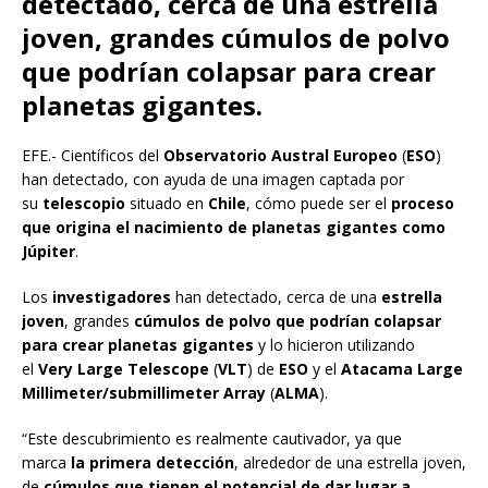
detectado, cerca de una estrella
joven, grandes cúmulos de polvo
que podrían colapsar para crear
planetas gigantes.
EFE.- Científicos del
Observatorio Austral Europeo
(
ESO
)
han detectado, con ayuda de una imagen captada por
su
telescopio
situado en
Chile
, cómo puede ser el
proceso
que origina el nacimiento de planetas gigantes como
Júpiter
.
Los
investigadores
han detectado, cerca de una
estrella
joven
, grandes
cúmulos de polvo
que podrían colapsar
para crear planetas gigantes
y lo hicieron utilizando
el
Very Large Telescope
(
VLT
) de
ESO
y el
Atacama Large
Millimeter/submillimeter Array
(
ALMA
).
“Este descubrimiento es realmente cautivador, ya que
marca
la primera detección
, alrededor de una estrella joven,
de
cúmulos que tienen el potencial de dar lugar a