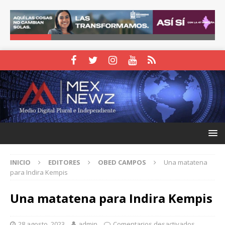
INICIO
EDITORES
OBED CAMPOS
Una matatena
para Indira Kempis
Una matatena para Indira Kempis
28 agosto, 2023
admin
Comentarios desactivados