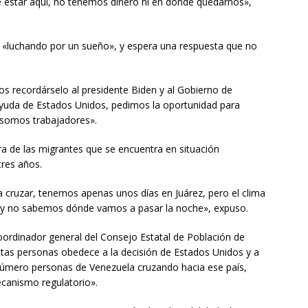
e estar aquí, no tenemos dinero ni en dónde quedarnos»,
«luchando por un sueño», y espera una respuesta que no
 recordárselo al presidente Biden y al Gobierno de
yuda de Estados Unidos, pedimos la oportunidad para
, somos trabajadores».
ra de las migrantes que se encuentra en situación
tres años.
cruzar, tenemos apenas unos días en Juárez, pero el clima
o y no sabemos dónde vamos a pasar la noche», expuso.
oordinador general del Consejo Estatal de Población de
estas personas obedece a la decisión de Estados Unidos y a
número personas de Venezuela cruzando hacia ese país,
canismo regulatorio».