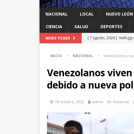
NACIONAL
LOCAL
NUEVO LEÓN
CIENCIA
SALUD
DEPORTES
[ 7 agosto, 2026 ]
Kellogg 
NEWS TICKER
[ 7 agosto, 2026 ]
Ya cantó
INICIO
NACIONAL
Venezolanos vive
[ 7 agosto, 2026 ]
Multan a
infantil contra el gigante d
Venezolanos viven 
[ 7 agosto, 2026 ]
NL enfre
debido a nueva pol
recomendación de la OMS
[ 7 agosto, 2026 ]
Trump vu
18 octubre, 2022
admin
Nacional
INTERNACIONAL