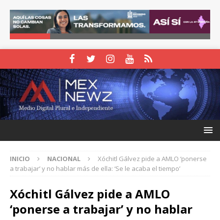
INICIO
NACIONAL
Xóchitl Gálvez pide a AMLO ‘ponerse
a trabajar’ y no hablar más de ella: ‘Se le acaba el tiempo’
Xóchitl Gálvez pide a AMLO
‘ponerse a trabajar’ y no hablar