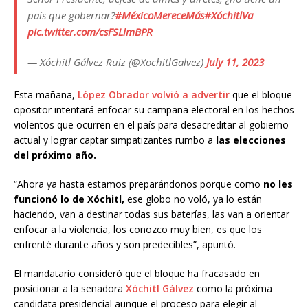
país que gobernar?
#MéxicoMereceMás
#XóchitlVa
pic.twitter.com/csFSLlmBPR
— Xóchitl Gálvez Ruiz (@XochitlGalvez)
July 11, 2023
Esta mañana,
López Obrador volvió a advertir
que el bloque
opositor intentará enfocar su campaña electoral en los hechos
violentos que ocurren en el país para desacreditar al gobierno
actual y lograr captar simpatizantes rumbo a
las elecciones
del próximo año.
“Ahora ya hasta estamos preparándonos porque como
no les
funcionó lo de Xóchitl,
ese globo no voló, ya lo están
haciendo, van a destinar todas sus baterías, las van a orientar
enfocar a la violencia, los conozco muy bien, es que los
enfrenté durante años y son predecibles”, apuntó.
El mandatario consideró que el bloque ha fracasado en
posicionar a la senadora
Xóchitl Gálvez
como la próxima
candidata presidencial aunque el proceso para elegir al