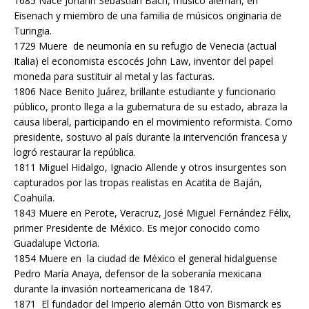
1685 Nace Johann Sebastian Bach, músico alemán, en
Eisenach y miembro de una familia de músicos originaria de
Turingia.
1729 Muere de neumonía en su refugio de Venecia (actual
Italia) el economista escocés John Law, inventor del papel
moneda para sustituir al metal y las facturas.
1806 Nace Benito Juárez, brillante estudiante y funcionario
público, pronto llega a la gubernatura de su estado, abraza la
causa liberal, participando en el movimiento reformista. Como
presidente, sostuvo al país durante la intervención francesa y
logró restaurar la república.
1811 Miguel Hidalgo, Ignacio Allende y otros insurgentes son
capturados por las tropas realistas en Acatita de Baján,
Coahuila.
1843 Muere en Perote, Veracruz, José Miguel Fernández Félix,
primer Presidente de México. Es mejor conocido como
Guadalupe Victoria.
1854 Muere en la ciudad de México el general hidalguense
Pedro María Anaya, defensor de la soberanía mexicana
durante la invasión norteamericana de 1847.
1871 El fundador del Imperio alemán Otto von Bismarck es