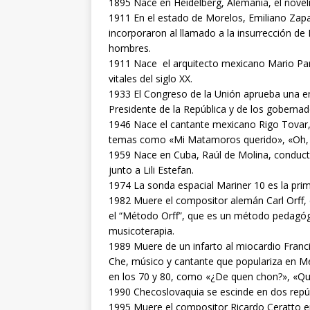
1895 Nace en Heidelberg, Alemania, el noveli
1911 En el estado de Morelos, Emiliano Zapa
incorporaron al llamado a la insurrección 
hombres.
1911 Nace el arquitecto mexicano Mario Pani
vitales del siglo XX.
1933 El Congreso de la Unión aprueba una enm
Presidente de la República y de los gobernad
1946 Nace el cantante mexicano Rigo Tovar, 
temas como «Mi Matamoros querido», «Oh, ¡q
1959 Nace en Cuba, Raúl de Molina, conducto
junto a Lili Estefan.
1974 La sonda espacial Mariner 10 es la prim
1982 Muere el compositor alemán Carl Orff,
el “Método Orff”, que es un método pedagó
musicoterapia.
1989 Muere de un infarto al miocardio Fra
Che, músico y cantante que populariza en Méx
en los 70 y 80, como «¿De quen chon?», «Q
1990 Checoslovaquia se escinde en dos repúb
1995 Muere el compositor Ricardo Ceratto e