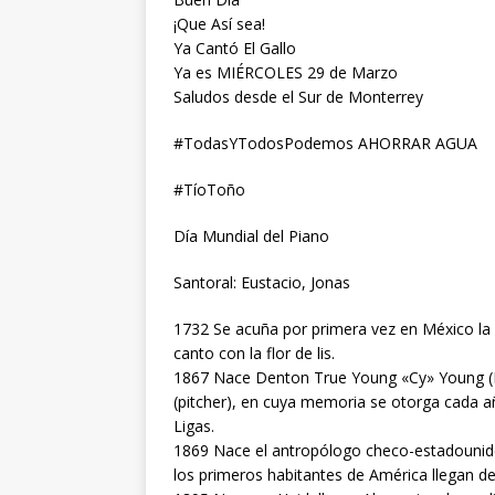
¡Que Así sea!
Ya Cantó El Gallo
Ya es MIÉRCOLES 29 de Marzo
Saludos desde el Sur de Monterrey
#TodasYTodosPodemos AHORRAR AGUA
#TíoToño
Día Mundial del Piano
Santoral: Eustacio, Jonas
1732 Se acuña por primera vez en México la
canto con la flor de lis.
1867 Nace Denton True Young «Cy» Young (El
(pitcher), en cuya memoria se otorga cada a
Ligas.
1869 Nace el antropólogo checo-estadouniden
los primeros habitantes de América llegan de 