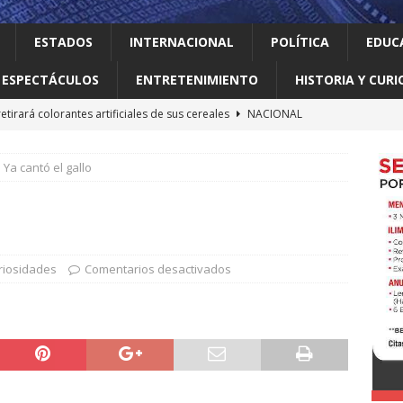
ESTADOS
INTERNACIONAL
POLÍTICA
EDUC
ESPECTÁCULOS
ENTRETENIMIENTO
HISTORIA Y CURI
retirará colorantes artificiales de sus cereales
NACIONAL
 el gallo
HISTORIA Y CURIOSIDADES
Ya cantó el gallo
 Meta con US$567 millones en el mayor fallo sobre seguridad
e las redes sociales
INTERNACIONAL
nte déficit de más de un millón de árboles de acuerdo a
LOCAL
uriosidades
Comentarios desactivados
elve a intentar limitar la ciudadanía por nacimiento