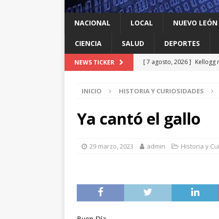
NACIONAL
LOCAL
NUEVO LEÓN
CIENCIA
SALUD
DEPORTES
[ 7 agosto, 2026 ]
Kellogg 
NEWS TICKER
[ 7 agosto, 2026 ]
Ya cantó
INICIO
HISTORIA Y CURIOSIDADES
[ 7 agosto, 2026 ]
Multan a
infantil contra el gigante d
Ya cantó el gallo
[ 7 agosto, 2026 ]
NL enfre
recomendación de la OMS
29 marzo, 2023
admin
Historia y C
[ 7 agosto, 2026 ]
Trump vu
INTERNACIONAL
Buen Día