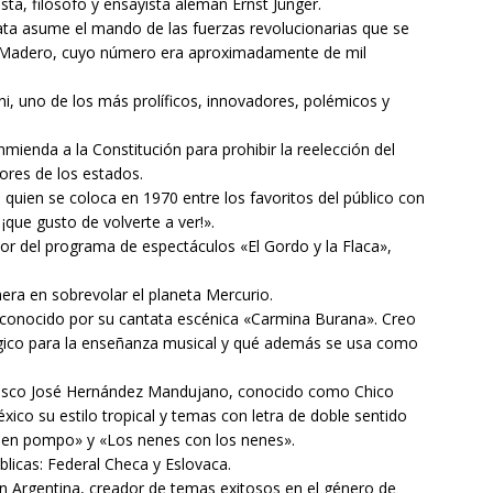
sta, filósofo y ensayista alemán Ernst Jünger.
ta asume el mando de las fuerzas revolucionarias que se
de Madero, cuyo número era aproximadamente de mil
, uno de los más prolíficos, innovadores, polémicos y
ienda a la Constitución para prohibir la reelección del
ores de los estados.
quien se coloca en 1970 entre los favoritos del público con
ue gusto de volverte a ver!».
r del programa de espectáculos «El Gordo y la Flaca»,
era en sobrevolar el planeta Mercurio.
 conocido por su cantata escénica «Carmina Burana». Creo
gico para la enseñanza musical y qué además se usa como
ncisco José Hernández Mandujano, conocido como Chico
ico su estilo tropical y temas con letra de doble sentido
uen pompo» y «Los nenes con los nenes».
licas: Federal Checa y Eslovaca.
n Argentina, creador de temas exitosos en el género de