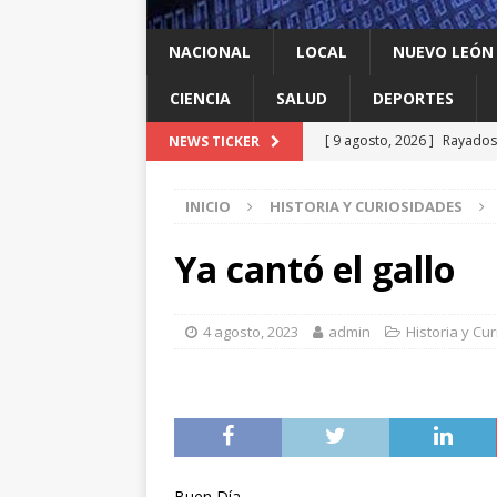
NACIONAL
LOCAL
NUEVO LEÓN
CIENCIA
SALUD
DEPORTES
[ 9 agosto, 2026 ]
Rayados 
NEWS TICKER
Leagues Cup
DEPORTES
INICIO
HISTORIA Y CURIOSIDADES
[ 9 agosto, 2026 ]
Ya cantó
[ 9 agosto, 2026 ]
Llama Mi
Ya cantó el gallo
León
LOCAL
[ 9 agosto, 2026 ]
Transfor
4 agosto, 2023
admin
Historia y Cu
[ 9 agosto, 2026 ]
México c
Buen Día