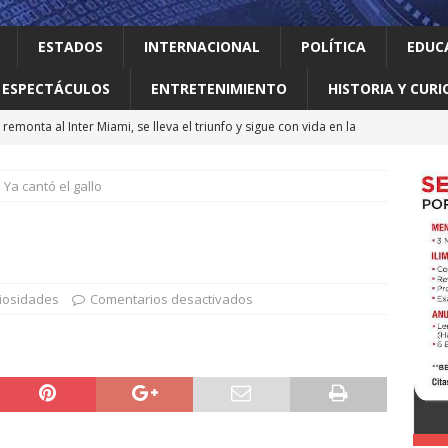
ESTADOS
INTERNACIONAL
POLÍTICA
EDUC
ESPECTÁCULOS
ENTRETENIMIENTO
HISTORIA Y CURI
remonta al Inter Miami, se lleva el triunfo y sigue con vida en la
Ya cantó el gallo
 el gallo
HISTORIA Y CURIOSIDADES
jes activar el ‘modo sí’ para que llegue la transformación a Nuevo
ma vidas 4T al sur de Nuevo León: Waldo
LOCAL
riosidades
Comentarios desactivados
erró como líder del medallero con 407 preseas
DEPORTES