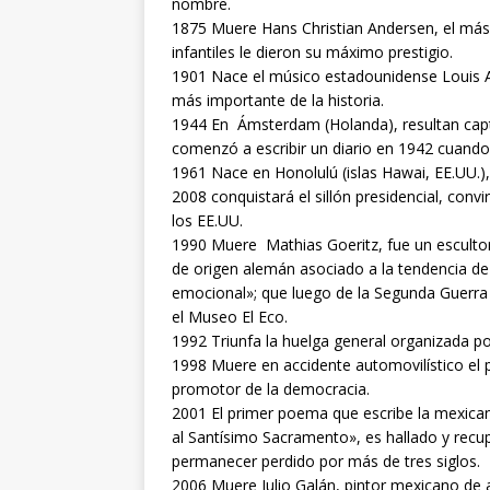
nombre.
1875 Muere Hans Christian Andersen, el más 
infantiles le dieron su máximo prestigio.
1901 Nace el músico estadounidense Louis A
más importante de la historia.
1944 En Ámsterdam (Holanda), resultan capt
comenzó a escribir un diario en 1942 cuando
1961 Nace en Honolulú (islas Hawai, EE.UU.)
2008 conquistará el sillón presidencial, con
los EE.UU.
1990 Muere Mathias Goeritz, fue un escultor,
de origen alemán asociado a la tendencia de 
emocional»; que luego de la Segunda Guerra 
el Museo El Eco.
1992 Triunfa la huelga general organizada p
1998 Muere en accidente automovilístico el p
promotor de la democracia.
2001 El primer poema que escribe la mexican
al Santísimo Sacramento», es hallado y recup
permanecer perdido por más de tres siglos.
2006 Muere Julio Galán, pintor mexicano de 