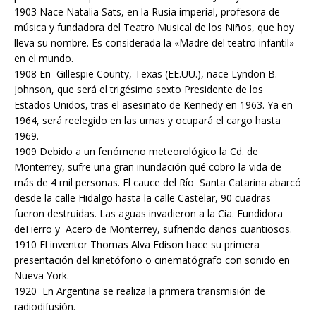
1903 Nace Natalia Sats, en la Rusia imperial, profesora de
música y fundadora del Teatro Musical de los Niños, que hoy
lleva su nombre. Es considerada la «Madre del teatro infantil»
en el mundo.
1908 En Gillespie County, Texas (EE.UU.), nace Lyndon B.
Johnson, que será el trigésimo sexto Presidente de los
Estados Unidos, tras el asesinato de Kennedy en 1963. Ya en
1964, será reelegido en las urnas y ocupará el cargo hasta
1969.
1909 Debido a un fenómeno meteorológico la Cd. de
Monterrey, sufre una gran inundación qué cobro la vida de
más de 4 mil personas. El cauce del Río Santa Catarina abarcó
desde la calle Hidalgo hasta la calle Castelar, 90 cuadras
fueron destruidas. Las aguas invadieron a la Cia. Fundidora
deFierro y Acero de Monterrey, sufriendo daños cuantiosos.
1910 El inventor Thomas Alva Edison hace su primera
presentación del kinetófono o cinematógrafo con sonido en
Nueva York.
1920 En Argentina se realiza la primera transmisión de
radiodifusión.