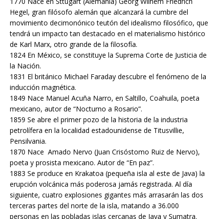
1770 Nace en Sttugart (Alemania) Georg Wilhem Friedrich
Hegel, gran filósofo alemán que alcanzará la cumbre del
movimiento decimonónico teutón del idealismo filosófico, que
tendrá un impacto tan destacado en el materialismo histórico
de Karl Marx, otro grande de la filosofía.
1824 En México, se constituye la Suprema Corte de Justicia de
la Nación.
1831 El británico Michael Faraday descubre el fenómeno de la
inducción magnética.
1849 Nace Manuel Acuña Narro, en Saltillo, Coahuila, poeta
mexicano, autor de “Nocturno a Rosario”.
1859 Se abre el primer pozo de la historia de la industria
petrolífera en la localidad estadounidense de Titusvillie,
Pensilvania.
1870 Nace Amado Nervo (Juan Crisóstomo Ruiz de Nervo),
poeta y prosista mexicano. Autor de “En paz”.
1883 Se produce en Krakatoa (pequeña isla al este de Java) la
erupción volcánica más poderosa jamás registrada. Al día
siguiente, cuatro explosiones gigantes más arrasarán las dos
terceras partes del norte de la isla, matando a 36.000
personas en las pobladas islas cercanas de Java y Sumatra.