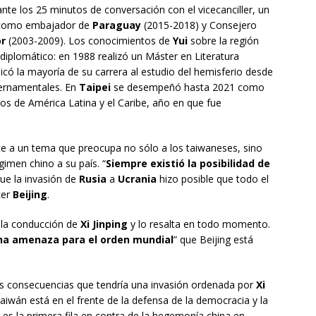
nte los 25 minutos de conversación con el vicecanciller, un
ó como embajador de
Paraguay
(2015-2018) y Consejero
or
(2003-2009). Los conocimientos de
Yui
sobre la región
diplomático: en 1988 realizó un Máster en Literatura
icó la mayoría de su carrera al estudio del hemisferio desde
bernamentales. En
Taipei
se desempeñó hasta 2021 como
s de América Latina y el Caribe, año en que fue
ente a un tema que preocupa no sólo a los taiwaneses, sino
gimen chino a su país. “
Siempre existió la posibilidad de
que la invasión de
Rusia
a
Ucrania
hizo posible que todo el
cer
Beijing
.
a la conducción de
Xi Jinping
y lo resalta en todo momento.
na amenaza para el orden mundial
” que Beijing está
las consecuencias que tendría una invasión ordenada por
Xi
Taiwán está en el frente de la defensa de la democracia y la
 es la primera fila en contra de la hegemonía china en