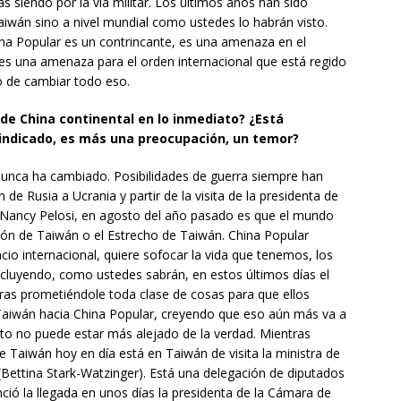
s siendo por la vía militar. Los últimos años han sido
wán sino a nivel mundial como ustedes lo habrán visto.
na Popular es un contrincante, es una amenaza en el
 es una amenaza para el orden internacional que está regido
o de cambiar todo eso.
e China continental en lo inmediato? ¿Está
indicado, es más una preocupación, un temor?
nunca ha cambiado. Posibilidades de guerra siempre han
n de Rusia a Ucrania y partir de la visita de la presidenta de
Nancy Pelosi, en agosto del año pasado es que el mundo
ción de Taiwán o el Estrecho de Taiwán. China Popular
cio internacional, quiere sofocar la vida que tenemos, los
ncluyendo, como ustedes sabrán, en estos últimos días el
as prometiéndole toda clase de cosas para que ellos
aiwán hacia China Popular, creyendo que eso aún más va a
Esto no puede estar más alejado de la verdad. Mientras
Taiwán hoy en día está en Taiwán de visita la ministra de
(Bettina Stark-Watzinger). Está una delegación de diputados
ció la llegada en unos días la presidenta de la Cámara de