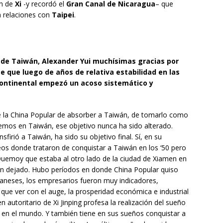
en de
Xi
-y recordó el
Gran Canal de Nicaragua
– que
a relaciones con
Taipei
.
 de Taiwán, Alexander Yui muchísimas gracias por
e que luego de años de relativa estabilidad en las
 continental empezó un acoso sistemático y
e la China Popular de absorber a Taiwán, de tomarlo como
enemos en Taiwán, ese objetivo nunca ha sido alterado.
firió a Taiwán, ha sido su objetivo final. Sí, en su
os donde trataron de conquistar a Taiwán en los ‘50 pero
 Quemoy que estaba al otro lado de la ciudad de Xiamen en
an dejado. Hubo períodos en donde China Popular quiso
waneses, los empresarios fueron muy indicadores,
que ver con el auge, la prosperidad económica e industrial
 autoritario de Xi Jinping profesa la realización del sueño
a en el mundo. Y también tiene en sus sueños conquistar a