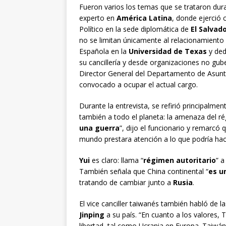
Fueron varios los temas que se trataron dura
experto en
América Latina
, donde ejerci
Político en la sede diplomática de
El Salvad
no se limitan únicamente al relacionamiento 
Española en la
Universidad de Texas
y ded
su cancillería y desde organizaciones no gu
Director General del Departamento de Asunto
convocado a ocupar el actual cargo.
Durante la entrevista, se refirió principalm
también a todo el planeta: la amenaza del ré
una guerra
”, dijo el funcionario y remarcó 
mundo prestara atención a lo que podría ha
Yui
es claro: llama “
régimen autoritario
” 
También señala que China continental “
es u
tratando de cambiar junto a
Rusia
.
El vice canciller taiwanés también habló de 
Jinping
a su país. “En cuanto a los valores, 
libertad, tal como Ucrania en Europa. Taiwán