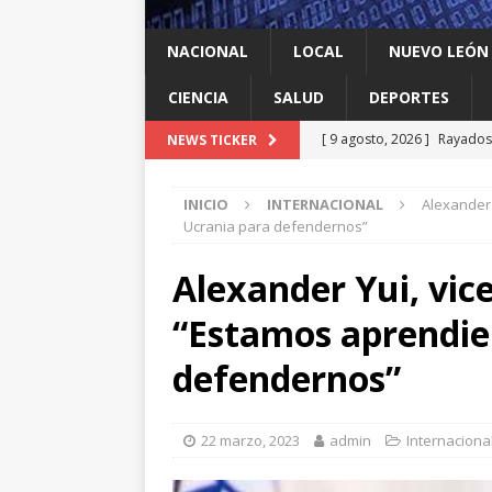
NACIONAL
LOCAL
NUEVO LEÓN
CIENCIA
SALUD
DEPORTES
[ 9 agosto, 2026 ]
Rayados 
NEWS TICKER
Leagues Cup
DEPORTES
INICIO
INTERNACIONAL
Alexander 
[ 9 agosto, 2026 ]
Ya cantó
Ucrania para defendernos”
[ 9 agosto, 2026 ]
Llama Mi
Alexander Yui, vic
León
LOCAL
“Estamos aprendie
[ 9 agosto, 2026 ]
Transfor
[ 9 agosto, 2026 ]
México c
defendernos”
22 marzo, 2023
admin
Internaciona