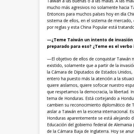
Taiwán a las buenas o a las malas. A las mala
mucho más agresivos no solamente hacia Tai
Entonces para muchos países hoy en día Chi
sistema de ellos, en el sistema de mercado,
por reglas y esta China Popular está tratand
—¿Teme Taiwán un intento de invasión d
preparado para eso? ¿Teme es el verbo 
—El objetivo de ellos de conquistar Taiwán 
existido, solamente que a partir de la invasió
la Cámara de Diputados de Estados Unidos, 
entero ha puesto más la atención a la situa
quiere aislarnos, quiere sofocar nuestro espa
que respetamos la democracia, la libertad. I
tema de Honduras. Está cortejando a Hondur
cambien su reconocimiento diplomático de T
aislar a Taiwán en la escena internacional. 
Honduras aparentemente se está alejando de 
Educación del gobierno federal de Alemania 
de la Cámara Baja de Inglaterra. Hoy se anun