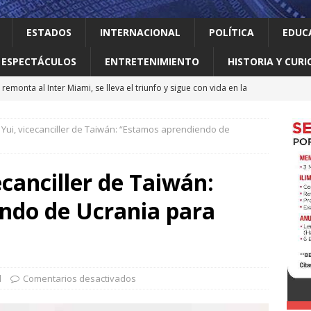
ESTADOS
INTERNACIONAL
POLÍTICA
EDUC
ESPECTÁCULOS
ENTRETENIMIENTO
HISTORIA Y CURI
remonta al Inter Miami, se lleva el triunfo y sigue con vida en la
Yui, vicecanciller de Taiwán: “Estamos aprendiendo de
 el gallo
HISTORIA Y CURIOSIDADES
jes activar el ‘modo sí’ para que llegue la transformación a Nuevo
ecanciller de Taiwán:
ndo de Ucrania para
ma vidas 4T al sur de Nuevo León: Waldo
LOCAL
erró como líder del medallero con 407 preseas
DEPORTES
l
Comentarios desactivados