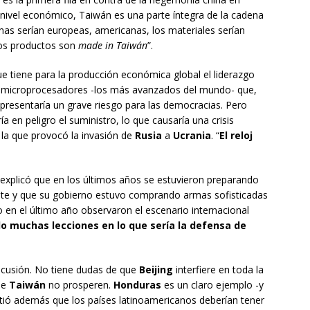
A nivel económico, Taiwán es una parte íntegra de la cadena
nas serían europeas, americanas, los materiales serían
los productos son
made in Taiwán
”.
ue tiene para la producción económica global el liderazgo
os microprocesadores -los más avanzados del mundo- que,
epresentaría un grave riesgo para las democracias. Pero
a en peligro el suministro, lo que causaría una crisis
la que provocó la invasión de
Rusia
a
Ucrania
. “
El reloj
, explicó que en los últimos años se estuvieron preparando
te y que su gobierno estuvo comprando armas sofisticadas
 en el último año observaron el escenario internacional
 muchas lecciones en lo que sería la defensa de
scusión. No tiene dudas de que
Beijing
interfiere en toda la
de
Taiwán
no prosperen.
Honduras
es un claro ejemplo -y
rtió además que los países latinoamericanos deberían tener