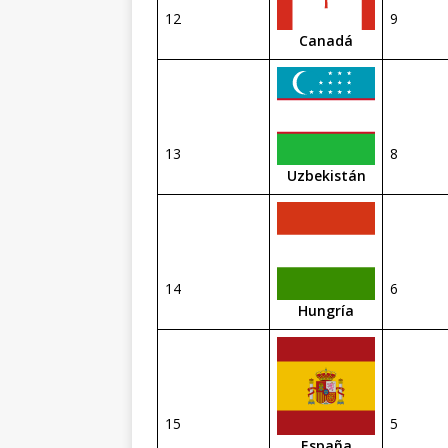
12
9
Canadá
13
8
Uzbekistán
14
6
Hungría
15
5
España