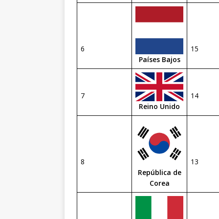
6
15
Países Bajos
7
14
Reino Unido
8
13
República de
Corea