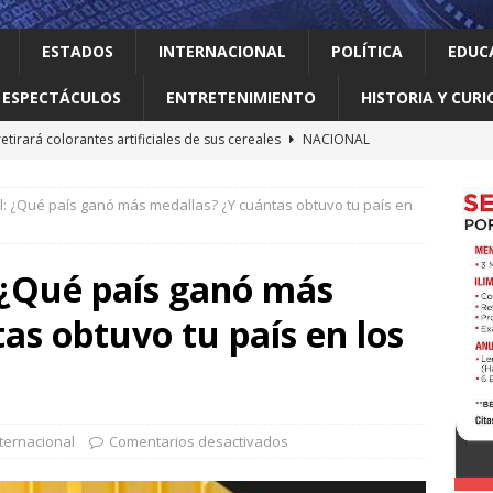
ESTADOS
INTERNACIONAL
POLÍTICA
EDUC
ESPECTÁCULOS
ENTRETENIMIENTO
HISTORIA Y CURI
retirará colorantes artificiales de sus cereales
NACIONAL
 el gallo
HISTORIA Y CURIOSIDADES
al: ¿Qué país ganó más medallas? ¿Y cuántas obtuvo tu país en
 Meta con US$567 millones en el mayor fallo sobre seguridad
e las redes sociales
INTERNACIONAL
: ¿Qué país ganó más
nte déficit de más de un millón de árboles de acuerdo a
as obtuvo tu país en los
LOCAL
elve a intentar limitar la ciudadanía por nacimiento
nternacional
Comentarios desactivados