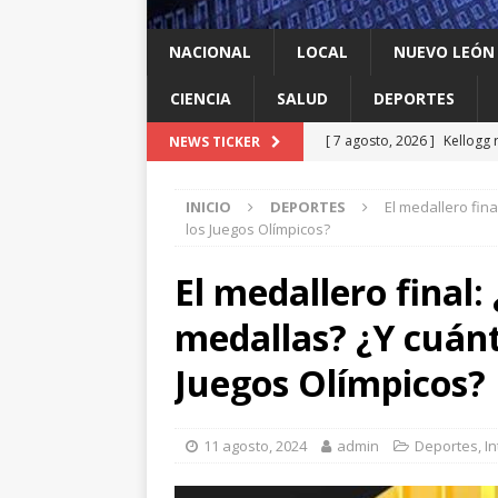
NACIONAL
LOCAL
NUEVO LEÓN
CIENCIA
SALUD
DEPORTES
[ 7 agosto, 2026 ]
Kellogg 
NEWS TICKER
[ 7 agosto, 2026 ]
Ya cantó
INICIO
DEPORTES
El medallero fin
[ 7 agosto, 2026 ]
Multan a
los Juegos Olímpicos?
infantil contra el gigante d
El medallero final
[ 7 agosto, 2026 ]
NL enfre
medallas? ¿Y cuánt
recomendación de la OMS
[ 7 agosto, 2026 ]
Trump vu
Juegos Olímpicos?
INTERNACIONAL
11 agosto, 2024
admin
Deportes
,
I