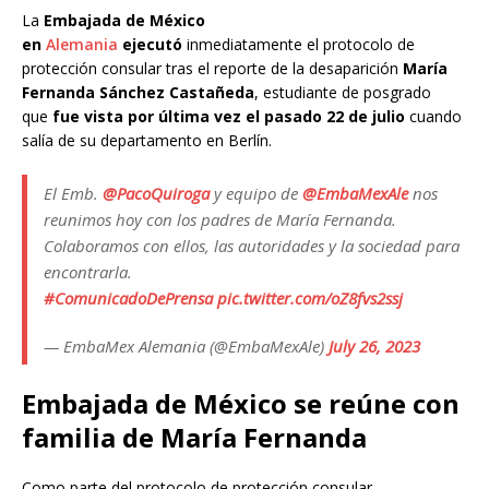
La
Embajada de México
en
Alemania
ejecutó
inmediatamente el protocolo de
protección consular tras el reporte de la desaparición
María
Fernanda Sánchez Castañeda
, estudiante de posgrado
que
fue vista por última vez el pasado 22 de julio
cuando
salía de su departamento en Berlín.
El Emb.
@PacoQuiroga
y equipo de
@EmbaMexAle
nos
reunimos hoy con los padres de María Fernanda.
Colaboramos con ellos, las autoridades y la sociedad para
encontrarla.
#ComunicadoDePrensa
pic.twitter.com/oZ8fvs2ssj
— EmbaMex Alemania (@EmbaMexAle)
July 26, 2023
Embajada de México se reúne con
familia de María Fernanda
Como parte del protocolo de protección consular,