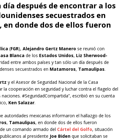
 día después de encontrar a los
dounidenses secuestrados en
 en donde dos de ellos fueron
lica
(
FGR
),
Alejandro Gertz Manero
se reunió con
Casa Blanca
de los
Estados Unidos
,
Liz Sherwood-
uridad entre ambos países y tan sólo un día después de
nidenses secuestrados en
Matamoros
,
Tamaulipas
.
rtz
y el Asesor de Seguridad Nacional de la Casa
r la cooperación en seguridad y luchar contra el flagelo del
s naciones. #SeguridadCompartida”, escribió en su cuenta
ico,
Ken Salazar
.
ue autoridades mexicanas informaron el hallazgo de los
ros
,
Tamaulipas
, en donde dos de ellos fueron
s de un comando armado del
Cártel del Golfo
, situación
epublicanos al presidente
Joe Biden
que solicitaban se