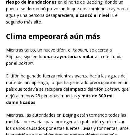
riesgo de inundaciones
en el norte de Baoding, donde un
puente se derrumbó provocando que dos camiones cayeran al
agua y una persona desapareciera,
alcanzó el nivel II
, el
segundo más alto.
Clima empeorará aún más
Mientras tanto, un nuevo tifón, el
Khanun
, se acerca a
Filipinas, siguiendo
una trayectoria similar
a la efectuada
por el
Doksuri
.
El tifón ha ganado fuerza mientras avanza hacia las aguas del
norte del archipiélago, lo que ha generado preocupación en un
país que todavía se recupera del impacto del tifón
Doksuri
, que
dejó al menos 25 personas muertas y
más de 300 mil
damnificados
.
Mientras, las autoridades en Beijing están tomando todas las
medidas necesarias para proteger a la población y minimizar
los daños causados por estas fuertes lluvias y tormentas, ante
la previsión de que el fenómeno meteorológico continúe