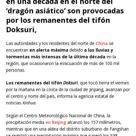
en una década en el norte del
‘dragón asiático’ son provocadas
por los remanentes del tifón
Doksuri,
Las autoridades y los residentes del norte de
China
se
encuentran
en alerta máxima
debido
a las lluvias y
tormentas más intensas de la última década
en la
región, que ocasionaron la evacuación de más de 100 mil
personas.
Los remanentes del tifón
Doksuri
, que tocó tierra el viernes
por la mañana en la costa de la ciudad de Jinjiang, avanzan por
el centro y norte del país, informa la agencia estatal de
noticias
Xinhua
.
Según el Centro Meteorológico Nacional de China, la
precipitación media
en Beijing
alcanzó los 157 milímetros,
mientras que en una aldea del distrito suburbano de Fangshan
se registró una precipitación máxima que superó los 538