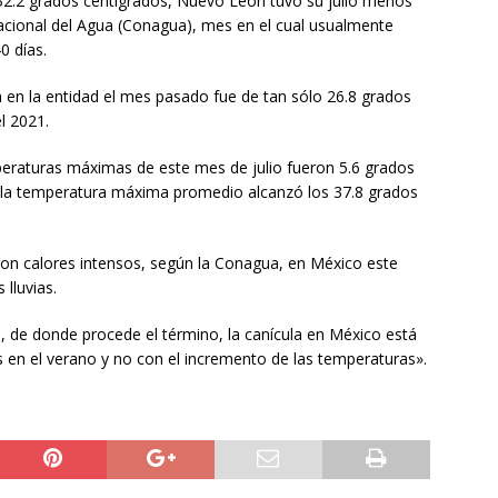
.2 grados centígrados, Nuevo León tuvo su julio menos
acional del Agua (Conagua), mes en el cual usualmente
0 días.
 en la entidad el mes pasado fue de tan sólo 26.8 grados
l 2021.
eraturas máximas de este mes de julio fueron 5.6 grados
3 la temperatura máxima promedio alcanzó los 37.8 grados
on calores intensos, según la Conagua, en México este
lluvias.
a, de donde procede el término, la canícula en México está
s en el verano y no con el incremento de las temperaturas».