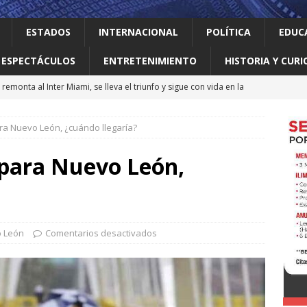
ESTADOS
INTERNACIONAL
POLÍTICA
EDUC
ESPECTÁCULOS
ENTRETENIMIENTO
HISTORIA Y CURI
remonta al Inter Miami, se lleva el triunfo y sigue con vida en la
ara Nuevo León, ¿cuándo llegaría?
 el gallo
HISTORIA Y CURIOSIDADES
jes activar el ‘modo sí’ para que llegue la transformación a Nuevo
 para Nuevo León,
ma vidas 4T al sur de Nuevo León: Waldo
LOCAL
erró como líder del medallero con 407 preseas
DEPORTES
 León
Comentarios desactivados