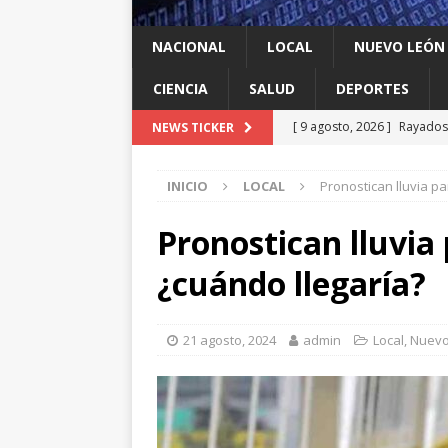
NACIONAL
LOCAL
NUEVO LEÓN
CIENCIA
SALUD
DEPORTES
[ 9 agosto, 2026 ]
Rayados 
NEWS TICKER
Leagues Cup
DEPORTES
INICIO
LOCAL
Pronostican lluvia p
[ 9 agosto, 2026 ]
Ya cantó
[ 9 agosto, 2026 ]
Llama Mi
Pronostican lluvia
León
LOCAL
¿cuándo llegaría?
[ 9 agosto, 2026 ]
Transfor
[ 9 agosto, 2026 ]
México c
21 agosto, 2024
admin
Local
,
Nuevo