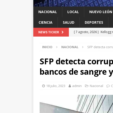
NACIONAL
LOCAL
NUEVO LEÓN
CIENCIA
SALUD
DEPORTES
[ 7 agosto, 2026 ]
Kellogg 
NEWS TICKER
[ 7 agosto, 2026 ]
Ya cantó
INICIO
NACIONAL
SFP detecta corr
[ 7 agosto, 2026 ]
Multan a
infantil contra el gigante d
SFP detecta corrup
[ 7 agosto, 2026 ]
NL enfre
bancos de sangre y
recomendación de la OMS
[ 7 agosto, 2026 ]
Trump vu
18 julio, 2023
admin
Nacional
C
INTERNACIONAL