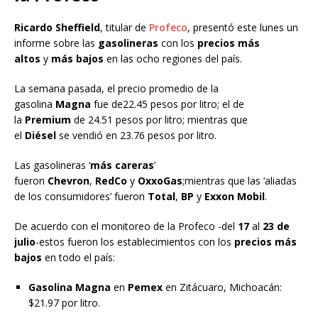
Ricardo Sheffield
, titular de
Profeco
, presentó este lunes un
informe sobre las
gasolineras
con los
precios más
altos
y
más bajos
en las ocho regiones del país.
La semana pasada, el precio promedio de la
gasolina
Magna
fue de22.45 pesos por litro; el de
la
Premium
de 24.51 pesos por litro; mientras que
el
Diésel
se vendió en 23.76 pesos por litro.
Las gasolineras ‘
más careras
’
fueron
Chevron
,
RedCo
y
OxxoGas
;mientras que las ‘aliadas
de los consumidores’ fueron
Total
,
BP
y
Exxon Mobil
.
De acuerdo con el monitoreo de la Profeco -del
17
al
23 de
julio
-estos fueron los establecimientos con los
precios más
bajos
en todo el país:
Gasolina Magna
en
Pemex
en Zitácuaro, Michoacán:
$21.97 por litro.