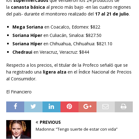
los
supermercados
que vendieron los 24 productos de
la
canasta básica
al precio más bajo -en las cuatro regiones
del país- durante el monitoreo realizado del
17 al 21 de julio
.
Mega Soriana
en Coacalco, Edomex: $822
Soriana Híper
en Culiacán, Sinaloa: $827.50
Soriana Híper
en Chihuahua, Chihuahua: $821.10
Chedraui
en Veracruz, Veracruz: $844
Respecto a los precios, el titular de la Profeco señaló que se
ha registrado una
ligera alza
en el Índice Nacional de Precios
al Consumidor.
El Financiero
PREVIOUS
Madonna: “Tengo suerte de estar con vida”