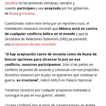
Saudita
en las próximas semanas, siempre y
cuando
participen
y sea
aceptado
por los gobiernos
de
Rusia
y
Ucrania
.
Cuestionado sobre este tema por un reportero ruso, el
mandatario mexicano recordó que
México está en contra
de cualquier conflicto bélico en el mundo
y que la
Secretaría de Relaciones Exteriores (SRE) ya presentó
una
propuesta de paz mundial
.
“
Si hay aceptación tanto de Ucrania como de Rusia de
buscar opciones para alcanzar la paz en ese
conflicto
,
nosotros participamos
. Solo si las partes en
conflicto se ponen de acuerdo y convocan con ese propósito.
Nosotros estamos por la paz, no queremos que continúe la
guerra,
es irracional
”, indicó AMLO en Palacio Nacional.
“Estamos nosotros por cualquier propuesta orientada a
conseguir la paz en esa guerra”, añadió.
Ucrania confirmó hoy el inicio de conversaciones en Arabia