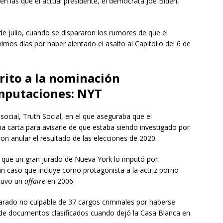
en las que el actual presidente, el demócrata Joe Biden,
 de julio, cuando se dispararon los rumores de que el
imos días por haber alentado el asalto al Capitolio del 6 de
rito a la nominación
imputaciones: NYT
ocial, Truth Social, en el que aseguraba que el
a carta para avisarle de que estaba siendo investigado por
ron anular el resultado de las elecciones de 2020.
 que un gran jurado de Nueva York lo imputó por
un caso que incluye como protagonista a la actriz porno
 tuvo un
affaire
en 2006.
larado no culpable de 37 cargos criminales por haberse
s de documentos clasificados cuando dejó la Casa Blanca en