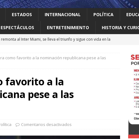
ESTADOS
INTERNACIONAL
POLÍTICA
EDUC
ESPECTÁCULOS
ENTRETENIMIENTO
HISTORIA Y CURI
remonta al Inter Miami, se lleva el triunfo y sigue con vida en la
ra como favorito a la nominación republicana pese a las
 el gallo
HISTORIA Y CURIOSIDADES
jes activar el ‘modo sí’ para que llegue la transformación a Nuevo
favorito a la
cana pese a las
ma vidas 4T al sur de Nuevo León: Waldo
LOCAL
erró como líder del medallero con 407 preseas
DEPORTES
olítica
Comentarios desactivados