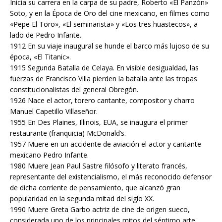
Inicia su carrera en la carpa de su padre, Roberto «El Panzón»
Soto, y en la Época de Oro del cine mexicano, en filmes como
«Pepe El Toro», «El seminarista» y «Los tres huastecos», a
lado de Pedro Infante.
1912 En su viaje inaugural se hunde el barco más lujoso de su
época, «El Titanic».
1915 Segunda Batalla de Celaya. En visible desigualdad, las
fuerzas de Francisco Villa pierden la batalla ante las tropas
constitucionalistas del general Obregón.
1926 Nace el actor, torero cantante, compositor y charro
Manuel Capetillo Villaseñor.
1955 En Des Plaines, Illinois, EUA, se inaugura el primer
restaurante (franquicia) McDonald’s.
1957 Muere en un accidente de aviación el actor y cantante
mexicano Pedro Infante.
1980 Muere Jean Paul Sastre filósofo y literato francés,
representante del existencialismo, el más reconocido defensor
de dicha corriente de pensamiento, que alcanzó gran
popularidad en la segunda mitad del siglo XX.
1990 Muere Greta Garbo actriz de cine de origen sueco,
considerada uno de los principales mitos del séptimo arte.