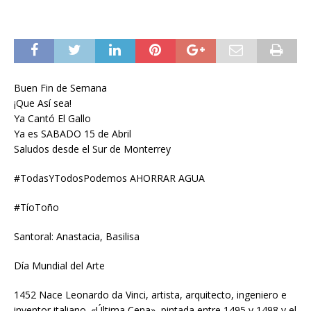
Buen Fin de Semana
¡Que Así sea!
Ya Cantó El Gallo
Ya es SABADO 15 de Abril
Saludos desde el Sur de Monterrey
#TodasYTodosPodemos AHORRAR AGUA
#TíoToño
Santoral: Anastacia, Basilisa
Día Mundial del Arte
1452 Nace Leonardo da Vinci, artista, arquitecto, ingeniero e
inventor italiano. «Última Cena», pintada entre 1495 y 1498 y el