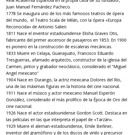
Real Academia Española en la propia casa de su fundador,
Juan Manuel Fernández Pacheco.
1778 Se inaugura uno de los más famosos teatros de ópera
del mundo, el Teatro Scala de Milán, con la ópera «Europa
Reconocida» de Antonio Salieri.
1811 Nace el inventor estadounidense Elisha Graves Otis,
fabricante del primer ascensor de pasajeros en 1853. En 1900
es pionero en la construcción de escaleras mecánicas.
1833 Muere en Celaya, Guanajuato, Francisco Eduardo
Tresguerras, afamado arquitecto, constructor de la iglesia del
Carmen, pintor y grabador neoclásico, considerado el “Miguel
Angel mexicano”
1904 Nace en Durango, la actriz mexicana Dolores del Río,
una de las máximas figuras en la historia del cine nacional.
1911 Nace el músico y actor mexicano Manuel Esperón
González, considerado el más prolífico de la Época de Oro del
cine nacional.
1926 Nace el actor estadounidense Gordon Scott. Destaca en
las películas en las que interpreta el papel de «Tarzán».
1929 Muere el aleman-estadounidense, Emile Berliner,
inventor del gramófono y de los discos de vinilo y precursor