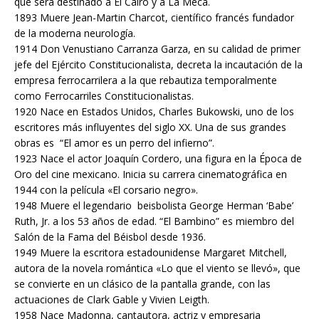
que será destinado a El Cairo y a La Meca.
1893 Muere Jean-Martin Charcot, científico francés fundador
de la moderna neurología.
1914 Don Venustiano Carranza Garza, en su calidad de primer
jefe del Ejército Constitucionalista, decreta la incautación de la
empresa ferrocarrilera a la que rebautiza temporalmente
como Ferrocarriles Constitucionalistas.
1920 Nace en Estados Unidos, Charles Bukowski, uno de los
escritores más influyentes del siglo XX. Una de sus grandes
obras es “El amor es un perro del infierno”.
1923 Nace el actor Joaquín Cordero, una figura en la Época de
Oro del cine mexicano. Inicia su carrera cinematográfica en
1944 con la película «El corsario negro».
1948 Muere el legendario beisbolista George Herman ‘Babe’
Ruth, Jr. a los 53 años de edad. “El Bambino” es miembro del
Salón de la Fama del Béisbol desde 1936.
1949 Muere la escritora estadounidense Margaret Mitchell,
autora de la novela romántica «Lo que el viento se llevó», que
se convierte en un clásico de la pantalla grande, con las
actuaciones de Clark Gable y Vivien Leigth.
1958 Nace Madonna, cantautora, actriz y empresaria