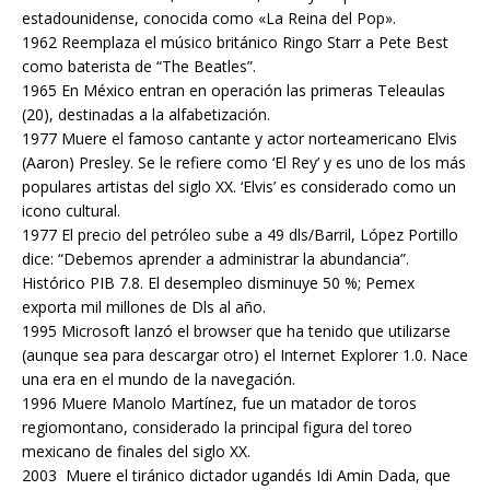
estadounidense, conocida como «La Reina del Pop».
1962 Reemplaza el músico británico Ringo Starr a Pete Best
como baterista de “The Beatles”.
1965 En México entran en operación las primeras Teleaulas
(20), destinadas a la alfabetización.
1977 Muere el famoso cantante y actor norteamericano Elvis
(Aaron) Presley. Se le refiere como ‘El Rey’ y es uno de los más
populares artistas del siglo XX. ‘Elvis’ es considerado como un
icono cultural.
1977 El precio del petróleo sube a 49 dls/Barril, López Portillo
dice: “Debemos aprender a administrar la abundancia”.
Histórico PIB 7.8. El desempleo disminuye 50 %; Pemex
exporta mil millones de Dls al año.
1995 Microsoft lanzó el browser que ha tenido que utilizarse
(aunque sea para descargar otro) el Internet Explorer 1.0. Nace
una era en el mundo de la navegación.
1996 Muere Manolo Martínez, fue un matador de toros
regiomontano, considerado la principal figura del toreo
mexicano de finales del siglo XX.
2003 Muere el tiránico dictador ugandés Idi Amin Dada, que