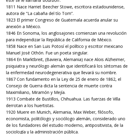
éste se le llamaría ‘bourbon’.
1811 Nace Harriet Beecher Stowe, escritora estadounidense,
autora de “La cabaña del tío Tom”.
1823 El primer Congreso de Guatemala acuerda anular su
anexión a México.
1846 En Sonoma, los anglosajones comienzan una revolución
para independizar la República de California de México.
1858 Nace en San Luis Potosí el político y escritor mexicano
Manuel José Othón. Fue un poeta singular.
1864 En Marktbreit, (Baviera, Alemania) nace Alois Alzheimer,
psiquiatra y neurólogo alemán que identificará los síntomas de
la enfermedad neurodegenerativa que llevará su nombre.
1867 Con fundamento en la Ley de 25 de enero de 1862, el
Consejo de Guerra dicta la sentencia de muerte contra
Maximiliano, Miramón y Mejía.
1913 Combate de Bustillos, Chihuahua. Las fuerzas de Villa
derrotan a los huertistas.
1920 Muere en Munich, Alemania, Max Weber, filósofo,
economista, politólogo y sociólogo alemán, considerado uno
de los fundadores del estudio moderno, antipositivista, de la
sociología y la administración pública.