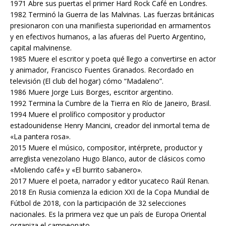
1971 Abre sus puertas el primer Hard Rock Café en Londres.
1982 Terminó la Guerra de las Malvinas. Las fuerzas británicas
presionaron con una manifiesta superioridad en armamentos
y en efectivos humanos, a las afueras del Puerto Argentino,
capital malvinense.
1985 Muere el escritor y poeta qué llego a convertirse en actor
y animador, Francisco Fuentes Granados. Recordado en
televisión (El club del hogar) cómo “Madaleno”.
1986 Muere Jorge Luis Borges, escritor argentino.
1992 Termina la Cumbre de la Tierra en Río de Janeiro, Brasil.
1994 Muere el prolífico compositor y productor
estadounidense Henry Mancini, creador del inmortal tema de
«La pantera rosa».
2015 Muere el músico, compositor, intérprete, productor y
arreglista venezolano Hugo Blanco, autor de clásicos como
«Moliendo café» y «El burrito sabanero».
2017 Muere el poeta, narrador y editor yucateco Raúl Renan.
2018 En Rusia comienza la edicion XXI de la Copa Mundial de
Fútbol de 2018, con la participación de 32 selecciones
nacionales. Es la primera vez que un país de Europa Oriental
organiza el campeonato.